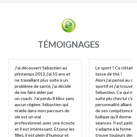
TÉMOIGNAGES
J’ai découvert Sébastien au
Le sport ? Ce n’était 
printemps 2013, j’ai 55 ans et
tasse de thé !
ne travaillant plus suite à un
Alors j’ai pensé au co
problème de santé, j’ai décidé
sportif et j’ai trouvé
de me faire aider par
Sébastien. Ce qui m’a
un coach. J’ai perdu 8 kilos sans
suite plu chez lui c’est
aucun régime. Sébastien qui
personnalité alliant le
m’aide dans mon parcours de
de ses compétences e
vie est un vrai
ludique qu’il donne à 
professionnel, avec une écoute
séances. Il est patient,
et il est intéressant. Et pour les
s’adapte à la forme du 
filles, il est plein d’humour et
trouve toujours des e