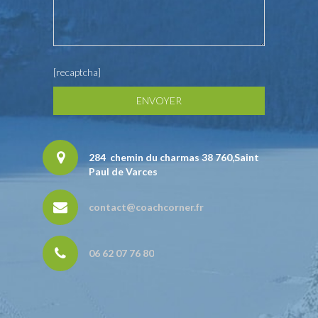
[recaptcha]
284 chemin du charmas 38 760,Saint
Paul de Varces
contact@coachcorner.fr
06 62 07 76 80